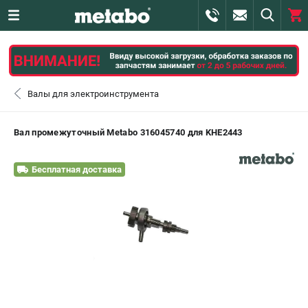
0 
₽
САНКТ-ПЕТЕРБУРГ
Валы для электроинструмента
+7 (812) 407-39-48
- ЗАКАЗ ИЗДЕЛИЙ
Вал промежуточный Metabo 316045740 для KHE2443
+7 (911) 360-06-14 | +7 (8112) 59-10-67
- ЗАКАЗ ЗАПЧАСТЕЙ
Бесплатная доставка
ЗАКАЗАТЬ ЗАПЧАСТЬ
ВХОД ИЛИ РЕГИСТРАЦИЯ
КАТАЛОГ
АКЦИИ