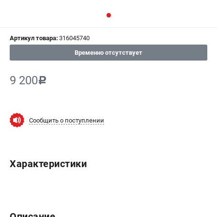
СРАВНЕНИЕ
(
0
)
Артикул товара:
316045740
ИЗБРАННОЕ
(
0
)
Временно отсутствует
МАГАЗИНЫ
9 200
c
СЕРВИС
ПОДДЕРЖКА
Сообщить о поступлении
Сервисный центр
ИНФОРМАЦИЯ
Характеристики
Юридическим лицам
Контакты
Правила обмена и возврата
Способы оплаты
Описание