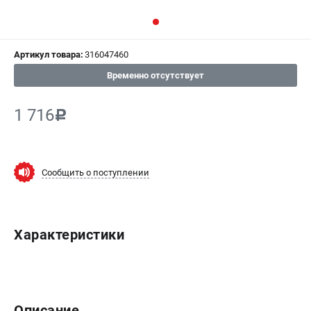
СРАВНЕНИЕ
(
0
)
Артикул товара:
316047460
ИЗБРАННОЕ
(
0
)
Временно отсутствует
МАГАЗИНЫ
1 716
c
СЕРВИС
ПОДДЕРЖКА
Сообщить о поступлении
Сервисный центр
ИНФОРМАЦИЯ
Характеристики
Юридическим лицам
Контакты
Правила обмена и возврата
Способы оплаты
Описание