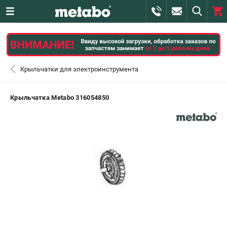
0 
₽
САНКТ-ПЕТЕРБУРГ
Крыльчатки для электроинструмента
+7 (812) 407-39-48
- ЗАКАЗ ИЗДЕЛИЙ
Крыльчатка Metabo 316054850
+7 (911) 360-06-14 | +7 (8112) 59-10-67
- ЗАКАЗ ЗАПЧАСТЕЙ
ЗАКАЗАТЬ ЗАПЧАСТЬ
ВХОД ИЛИ РЕГИСТРАЦИЯ
КАТАЛОГ
АКЦИИ