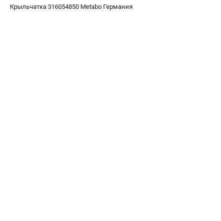
О компании
Крыльчатка 316054850 Metabo Германия
О бренде
Политика обработки персональных данных
Новости
Программа бонусов
Как нас найти
Пользовательское соглашение
СЕТЕВОЙ ЭЛЕКТРОИНСТРУМЕНТ
Угловые шлифмашины (УШМ)
Перфораторы
Дрели
Лобзики
Пылесосы
АККУМУЛЯТОРНЫЙ ИНСТРУМЕНТ
Аккумуляторные шуруповерты