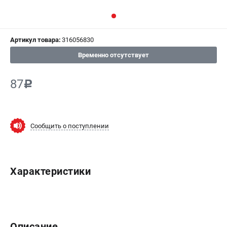
СРАВНЕНИЕ
(
0
)
Артикул товара:
316056830
ИЗБРАННОЕ
(
0
)
Временно отсутствует
МАГАЗИНЫ
87
c
СЕРВИС
ПОДДЕРЖКА
Сообщить о поступлении
Сервисный центр
ИНФОРМАЦИЯ
Характеристики
Юридическим лицам
Контакты
Правила обмена и возврата
Способы оплаты
Описание