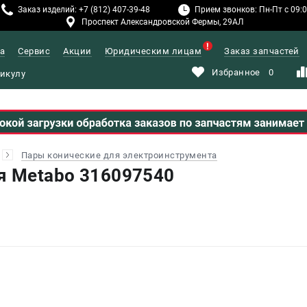
Заказ изделий: +7 (812) 407-39-48
Прием звонков: Пн-Пт с 09:00
Проспект Александровской Фермы, 29АЛ
а
Сервис
Акции
Юридическим лицам
Заказ запчастей
Избранное
0
Пары конические для электроинструмента
я Metabo 316097540