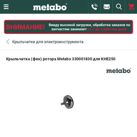
0 
₽
САНКТ-ПЕТЕРБУРГ
Крыльчатки для электроинструмента
+7 (812) 407-39-48
- ЗАКАЗ ИЗДЕЛИЙ
Крыльчатка (фен) ротора Metabo 330001830 для КНЕ250
+7 (911) 360-06-14 | +7 (8112) 59-10-67
- ЗАКАЗ ЗАПЧАСТЕЙ
ЗАКАЗАТЬ ЗАПЧАСТЬ
ВХОД ИЛИ РЕГИСТРАЦИЯ
КАТАЛОГ
АКЦИИ