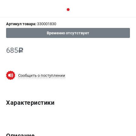
СРАВНЕНИЕ
(
0
)
Артикул товара:
330001830
ИЗБРАННОЕ
(
0
)
Временно отсутствует
МАГАЗИНЫ
685
c
СЕРВИС
ПОДДЕРЖКА
Сообщить о поступлении
Сервисный центр
ИНФОРМАЦИЯ
Характеристики
Юридическим лицам
Контакты
Правила обмена и возврата
Способы оплаты
Описание