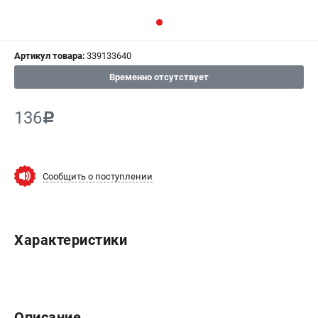
СРАВНЕНИЕ
(
0
)
Артикул товара:
339133640
ИЗБРАННОЕ
(
0
)
Временно отсутствует
МАГАЗИНЫ
136
c
СЕРВИС
ПОДДЕРЖКА
Сообщить о поступлении
Сервисный центр
ИНФОРМАЦИЯ
Характеристики
Юридическим лицам
Контакты
Правила обмена и возврата
Способы оплаты
Описание