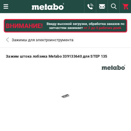
0 
₽
САНКТ-ПЕТЕРБУРГ
Зажимы для электроинструмента
+7 (812) 407-39-48
- ЗАКАЗ ИЗДЕЛИЙ
Зажим штока лобзика Metabo 339133640 для STEP 135
+7 (911) 360-06-14 | +7 (8112) 59-10-67
- ЗАКАЗ ЗАПЧАСТЕЙ
ЗАКАЗАТЬ ЗАПЧАСТЬ
ВХОД ИЛИ РЕГИСТРАЦИЯ
КАТАЛОГ
АКЦИИ