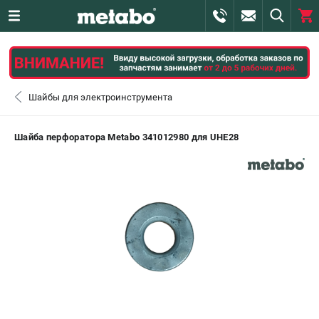
0 
₽
САНКТ-ПЕТЕРБУРГ
Шайбы для электроинструмента
+7 (812) 407-39-48
- ЗАКАЗ ИЗДЕЛИЙ
Шайба перфоратора Metabo 341012980 для UHE28
+7 (911) 360-06-14 | +7 (8112) 59-10-67
- ЗАКАЗ ЗАПЧАСТЕЙ
ЗАКАЗАТЬ ЗАПЧАСТЬ
ВХОД ИЛИ РЕГИСТРАЦИЯ
КАТАЛОГ
АКЦИИ