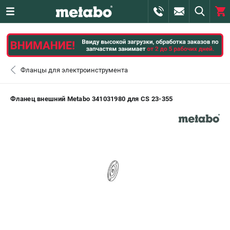
0 
₽
САНКТ-ПЕТЕРБУРГ
Фланцы для электроинструмента
+7 (812) 407-39-48
- ЗАКАЗ ИЗДЕЛИЙ
Фланец внешний Metabo 341031980 для CS 23-355
+7 (911) 360-06-14 | +7 (8112) 59-10-67
- ЗАКАЗ ЗАПЧАСТЕЙ
ЗАКАЗАТЬ ЗАПЧАСТЬ
ВХОД ИЛИ РЕГИСТРАЦИЯ
КАТАЛОГ
АКЦИИ