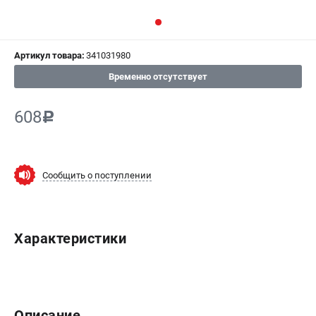
СРАВНЕНИЕ
(
0
)
Артикул товара:
341031980
ИЗБРАННОЕ
(
0
)
Временно отсутствует
МАГАЗИНЫ
608
c
СЕРВИС
ПОДДЕРЖКА
Сообщить о поступлении
Сервисный центр
ИНФОРМАЦИЯ
Характеристики
Юридическим лицам
Контакты
Правила обмена и возврата
Способы оплаты
Описание