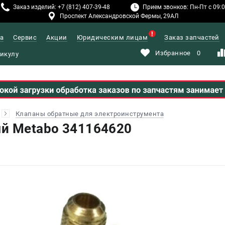
Заказ изделий: +7 (812) 407-39-48
Прием звонков: Пн-Пт с 09:00
Проспект Александровской Фермы, 29АЛ
а
Сервис
Акции
Юридическим лицам
Заказ запчастей
Избранное
0
Клапаны обратные для электроинструмента
й Metabo 341164620