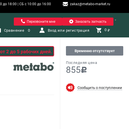
 до 18:00 | СБ с 10:00 до 16:00
zakaz@metabo-market.ru
Санкт-Петербург
Перезвоните мне
Заказать запчасть
0 
Сравнение
0
Вход или регистрация
₽
Временно отсутствует
Последняя цена
855
c
Сообщить о поступлении