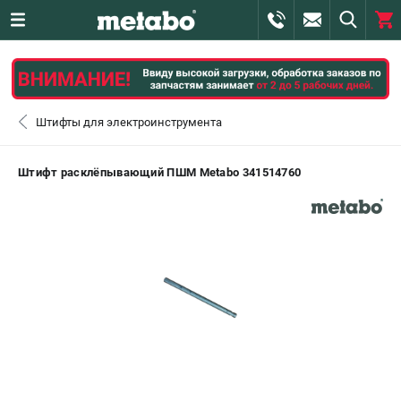
0 
₽
САНКТ-ПЕТЕРБУРГ
Штифты для электроинструмента
+7 (812) 407-39-48
- ЗАКАЗ ИЗДЕЛИЙ
Штифт расклёпывающий ПШМ Metabo 341514760
+7 (911) 360-06-14 | +7 (8112) 59-10-67
- ЗАКАЗ ЗАПЧАСТЕЙ
ЗАКАЗАТЬ ЗАПЧАСТЬ
ВХОД ИЛИ РЕГИСТРАЦИЯ
КАТАЛОГ
АКЦИИ