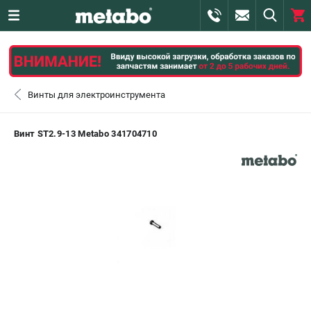
0 
₽
САНКТ-ПЕТЕРБУРГ
Винты для электроинструмента
+7 (812) 407-39-48
- ЗАКАЗ ИЗДЕЛИЙ
Винт ST2.9-13 Metabo 341704710
+7 (911) 360-06-14 | +7 (8112) 59-10-67
- ЗАКАЗ ЗАПЧАСТЕЙ
ЗАКАЗАТЬ ЗАПЧАСТЬ
ВХОД ИЛИ РЕГИСТРАЦИЯ
КАТАЛОГ
АКЦИИ