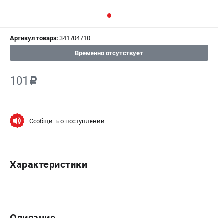
СРАВНЕНИЕ
(
0
)
Артикул товара:
341704710
ИЗБРАННОЕ
(
0
)
Временно отсутствует
МАГАЗИНЫ
101
c
СЕРВИС
ПОДДЕРЖКА
Сообщить о поступлении
Сервисный центр
ИНФОРМАЦИЯ
Характеристики
Юридическим лицам
Контакты
Правила обмена и возврата
Способы оплаты
Описание