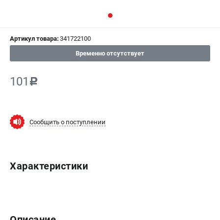
СРАВНЕНИЕ
(
0
)
Артикул товара:
341722100
ИЗБРАННОЕ
(
0
)
Временно отсутствует
МАГАЗИНЫ
101
c
СЕРВИС
ПОДДЕРЖКА
Сообщить о поступлении
Сервисный центр
ИНФОРМАЦИЯ
Характеристики
Юридическим лицам
Контакты
Правила обмена и возврата
Способы оплаты
Описание