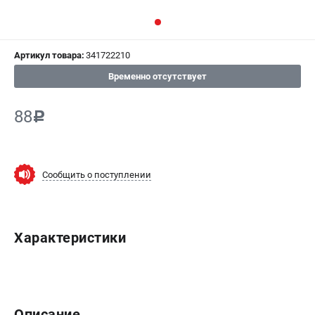
СРАВНЕНИЕ
(
0
)
Артикул товара:
341722210
ИЗБРАННОЕ
(
0
)
Временно отсутствует
МАГАЗИНЫ
88
c
СЕРВИС
ПОДДЕРЖКА
Сообщить о поступлении
Сервисный центр
ИНФОРМАЦИЯ
Характеристики
Юридическим лицам
Контакты
Правила обмена и возврата
Способы оплаты
Описание