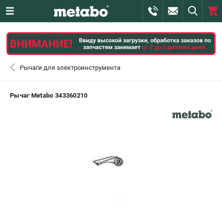
0 
₽
САНКТ-ПЕТЕРБУРГ
Рычаги для электроинструмента
+7 (812) 407-39-48
- ЗАКАЗ ИЗДЕЛИЙ
Рычаг Metabo 343360210
+7 (911) 360-06-14 | +7 (8112) 59-10-67
- ЗАКАЗ ЗАПЧАСТЕЙ
ЗАКАЗАТЬ ЗАПЧАСТЬ
ВХОД ИЛИ РЕГИСТРАЦИЯ
КАТАЛОГ
АКЦИИ