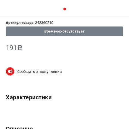
СРАВНЕНИЕ
(
0
)
Артикул товара:
343360210
ИЗБРАННОЕ
(
0
)
Временно отсутствует
МАГАЗИНЫ
191
c
СЕРВИС
ПОДДЕРЖКА
Сообщить о поступлении
Сервисный центр
ИНФОРМАЦИЯ
Характеристики
Юридическим лицам
Контакты
Правила обмена и возврата
Способы оплаты
Описание