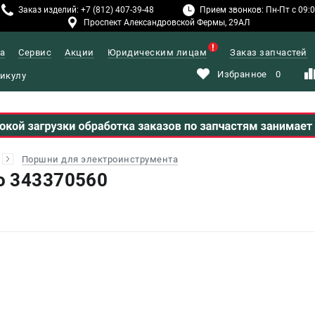
Заказ изделий: +7 (812) 407-39-48
Прием звонков: Пн-Пт с 09:00
Проспект Александровской Фермы, 29АЛ
а
Сервис
Акции
Юридическим лицам
Заказ запчастей
Избранное
0
Поршни для электроинструмента
o 343370560