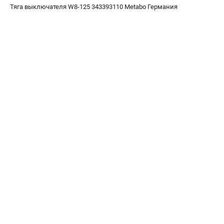
О компании
Тяга выключателя W8-125 343393110 Metabo Германия
О бренде
Политика обработки персональных данных
Новости
Программа бонусов
Пользовательское соглашение
СЕТЕВОЙ ЭЛЕКТРОИНСТРУМЕНТ
Угловые шлифмашины (УШМ)
Перфораторы
Дрели
Лобзики
Пылесосы
АККУМУЛЯТОРНЫЙ ИНСТРУМЕНТ
Аккумуляторные шуруповерты
Аккумуляторные перфораторы