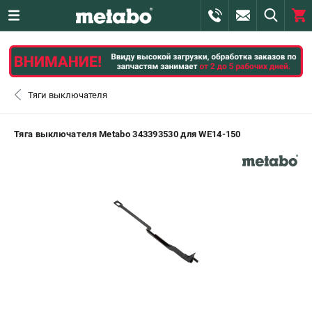
0 
₽
САНКТ-ПЕТЕРБУРГ
Тяги выключателя
+7 (812) 407-39-48
- ЗАКАЗ ИЗДЕЛИЙ
Тяга выключателя Metabo 343393530 для WE14-150
+7 (911) 360-06-14 | +7 (8112) 59-10-67
- ЗАКАЗ ЗАПЧАСТЕЙ
ЗАКАЗАТЬ ЗАПЧАСТЬ
ВХОД ИЛИ РЕГИСТРАЦИЯ
КАТАЛОГ
АКЦИИ