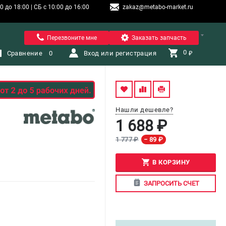
 до 18:00 | СБ с 10:00 до 16:00
zakaz@metabo-market.ru
Санкт-Петербург
Перезвоните мне
Заказать запчасть
0 
Сравнение
0
Вход или регистрация
₽
Нашли дешевле?
1 688 ₽
1 777 ₽
− 89 ₽
В КОРЗИНУ
ЗАПРОСИТЬ СЧЕТ