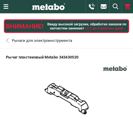
0 
₽
САНКТ-ПЕТЕРБУРГ
Рычаги для электроинструмента
+7 (812) 407-39-48
- ЗАКАЗ ИЗДЕЛИЙ
Рычаг пластиковый Metabo 343430520
+7 (911) 360-06-14 | +7 (8112) 59-10-67
- ЗАКАЗ ЗАПЧАСТЕЙ
ЗАКАЗАТЬ ЗАПЧАСТЬ
ВХОД ИЛИ РЕГИСТРАЦИЯ
КАТАЛОГ
АКЦИИ