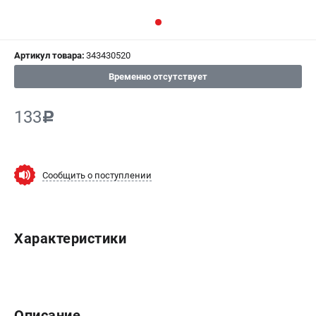
СРАВНЕНИЕ
(
0
)
Артикул товара:
343430520
ИЗБРАННОЕ
(
0
)
Временно отсутствует
МАГАЗИНЫ
133
c
СЕРВИС
ПОДДЕРЖКА
Сообщить о поступлении
Сервисный центр
ИНФОРМАЦИЯ
Характеристики
Юридическим лицам
Контакты
Правила обмена и возврата
Способы оплаты
Описание