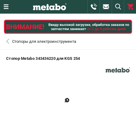
0 
₽
САНКТ-ПЕТЕРБУРГ
Стопоры для электроинструмента
+7 (812) 407-39-48
- ЗАКАЗ ИЗДЕЛИЙ
Стопор Metabo 343436220 для KGS 254
+7 (911) 360-06-14 | +7 (8112) 59-10-67
- ЗАКАЗ ЗАПЧАСТЕЙ
ЗАКАЗАТЬ ЗАПЧАСТЬ
ВХОД ИЛИ РЕГИСТРАЦИЯ
КАТАЛОГ
АКЦИИ