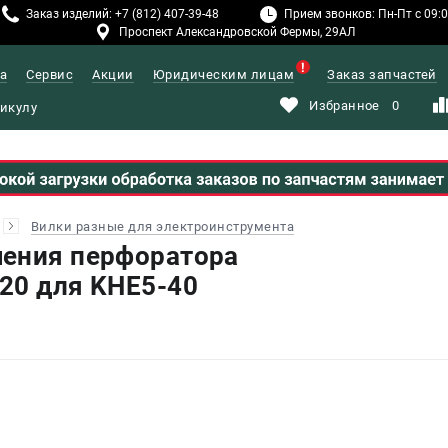
Заказ изделий: +7 (812) 407-39-48
Прием звонков: Пн-Пт с 09:00
Проспект Александровской Фермы, 29АЛ
а
Сервис
Акции
Юридическим лицам
Заказ запчастей
Избранное
0
Вилки разные для электроинструмента
чения перфоратора
20 для KHE5-40