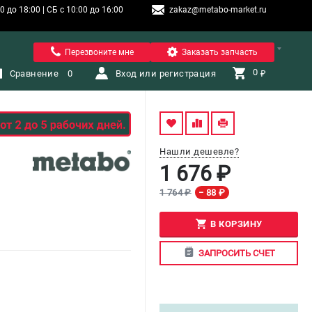
 до 18:00 | СБ с 10:00 до 16:00
zakaz@metabo-market.ru
Санкт-Петербург
Перезвоните мне
Заказать запчасть
0 
Сравнение
0
Вход или регистрация
₽
Нашли дешевле?
1 676 ₽
1 764 ₽
− 88 ₽
В КОРЗИНУ
ЗАПРОСИТЬ СЧЕТ