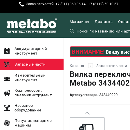
Заказ запчастей: +7 (911) 360-06-14 | +7 (8112) 59-10-67
Магазины
Доставка
Оплат
Аккумуляторный
инструмент
Запасные части
Каталог
Запасные части
Вилка переклю
Измерительный
инструмент
Metabo 3434402
Компрессоры,
Артикул товара:
343440220
пневмоинструмент
Насосное
оборудование
Полустационарные
машины