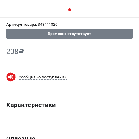
СРАВНЕНИЕ
(
0
)
Артикул товара:
343441820
ИЗБРАННОЕ
(
0
)
Временно отсутствует
МАГАЗИНЫ
208
c
СЕРВИС
ПОДДЕРЖКА
Сообщить о поступлении
Сервисный центр
ИНФОРМАЦИЯ
Характеристики
Юридическим лицам
Контакты
Правила обмена и возврата
Способы оплаты
Описание