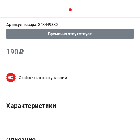
СРАВНЕНИЕ
(
0
)
Артикул товара:
343449380
ИЗБРАННОЕ
(
0
)
Временно отсутствует
МАГАЗИНЫ
190
c
СЕРВИС
ПОДДЕРЖКА
Сообщить о поступлении
Сервисный центр
ИНФОРМАЦИЯ
Характеристики
Юридическим лицам
Контакты
Правила обмена и возврата
Способы оплаты
Описание