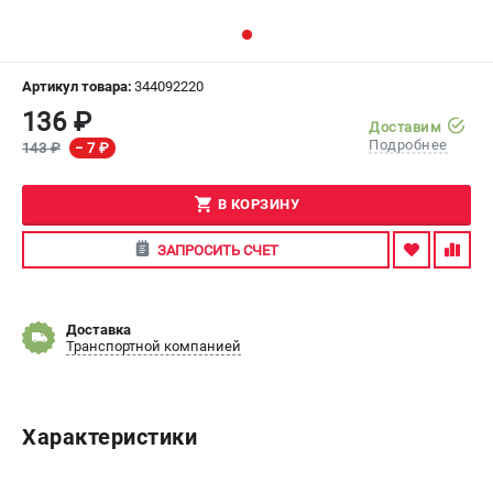
СРАВНЕНИЕ
(
0
)
Артикул товара:
344092220
ИЗБРАННОЕ
(
0
)
136 ₽
Доставим
Подробнее
143 ₽
− 7 ₽
МАГАЗИНЫ
В КОРЗИНУ
СЕРВИС
ЗАПРОСИТЬ СЧЕТ
ПОДДЕРЖКА
Сервисный центр
Доставка
Транспортной компанией
ИНФОРМАЦИЯ
Юридическим лицам
Контакты
Характеристики
Правила обмена и возврата
Способы оплаты