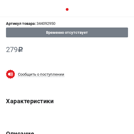
СРАВНЕНИЕ
(
0
)
Артикул товара:
344092950
ИЗБРАННОЕ
(
0
)
Временно отсутствует
МАГАЗИНЫ
279
c
СЕРВИС
ПОДДЕРЖКА
Сообщить о поступлении
Сервисный центр
ИНФОРМАЦИЯ
Характеристики
Юридическим лицам
Контакты
Правила обмена и возврата
Способы оплаты
Описание