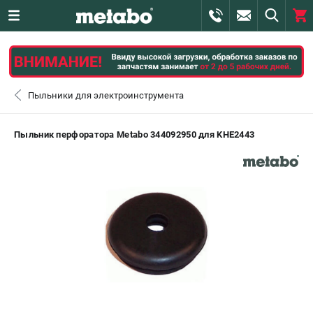
0 
₽
САНКТ-ПЕТЕРБУРГ
Пыльники для электроинструмента
+7 (812) 407-39-48
- ЗАКАЗ ИЗДЕЛИЙ
Пыльник перфоратора Metabo 344092950 для KHE2443
+7 (911) 360-06-14 | +7 (8112) 59-10-67
- ЗАКАЗ ЗАПЧАСТЕЙ
ЗАКАЗАТЬ ЗАПЧАСТЬ
ВХОД ИЛИ РЕГИСТРАЦИЯ
КАТАЛОГ
АКЦИИ