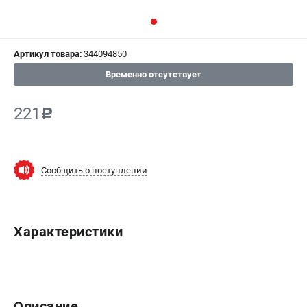
СРАВНЕНИЕ
(
0
)
Артикул товара:
344094850
ИЗБРАННОЕ
(
0
)
Временно отсутствует
МАГАЗИНЫ
221
c
СЕРВИС
ПОДДЕРЖКА
Сообщить о поступлении
Сервисный центр
ИНФОРМАЦИЯ
Характеристики
Юридическим лицам
Контакты
Правила обмена и возврата
Способы оплаты
Описание