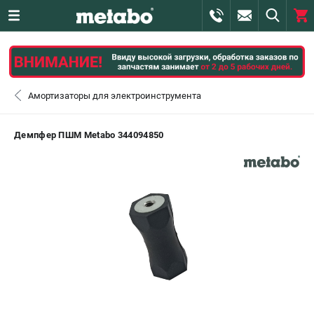
0 
₽
САНКТ-ПЕТЕРБУРГ
Амортизаторы для электроинструмента
+7 (812) 407-39-48
- ЗАКАЗ ИЗДЕЛИЙ
Демпфер ПШМ Metabo 344094850
+7 (911) 360-06-14 | +7 (8112) 59-10-67
- ЗАКАЗ ЗАПЧАСТЕЙ
ЗАКАЗАТЬ ЗАПЧАСТЬ
ВХОД ИЛИ РЕГИСТРАЦИЯ
КАТАЛОГ
АКЦИИ