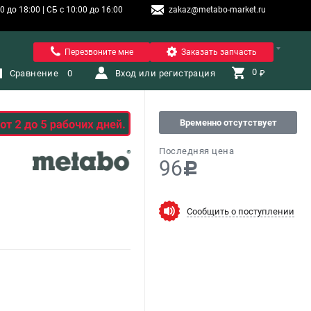
 до 18:00 | СБ с 10:00 до 16:00
zakaz@metabo-market.ru
Санкт-Петербург
Перезвоните мне
Заказать запчасть
0 
Сравнение
0
Вход или регистрация
₽
Временно отсутствует
Последняя цена
96
c
Сообщить о поступлении