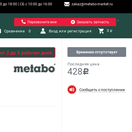
 до 18:00 | СБ с 10:00 до 16:00
zakaz@metabo-market.ru
Санкт-Петербург
Перезвоните мне
Заказать запчасть
0 
Сравнение
0
Вход или регистрация
₽
Временно отсутствует
Последняя цена
428
c
Сообщить о поступлении