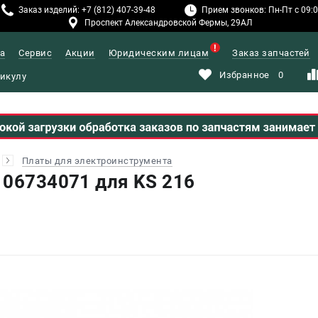
Заказ изделий: +7 (812) 407-39-48
Прием звонков: Пн-Пт с 09:00
Проспект Александровской Фермы, 29АЛ
а
Сервис
Акции
Юридическим лицам
Заказ запчастей
Избранное
0
Платы для электроинструмента
106734071 для KS 216