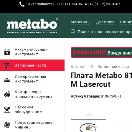
Заказ запчастей: +7 (911) 360-06-14 | +7 (8112) 59-10-67
Магазины
Доставка
Оплат
Аккумуляторный
инструмент
Запасные части
Каталог
Запасные части
Плата Metabo 8
Измерительный
инструмент
M Lasercut
Компрессоры,
Артикул товара:
8106734071
пневмоинструмент
Насосное
оборудование
Полустационарные
машины