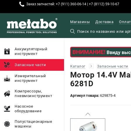
Заказ запчастей: +7 (911) 360-06-14 | +7 (8112) 59-10-67
Магазины
Доставка
Оплат
Аккумуляторный
инструмент
Запасные части
Каталог
Запасные части
Мотор 14.4V Ma
Измерительный
инструмент
6281D
Компрессоры,
Артикул товара:
629875-4
пневмоинструмент
Насосное
оборудование
Полустационарные
машины