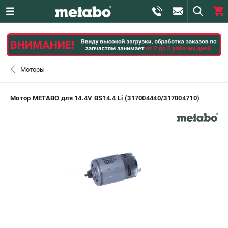
0 
₽
САНКТ-ПЕТЕРБУРГ
Моторы
+7 (812) 407-39-48
- ЗАКАЗ ИЗДЕЛИЙ
Мотор METABO для 14.4V BS14.4 Li (317004440/317004710)
+7 (911) 360-06-14 | +7 (8112) 59-10-67
- ЗАКАЗ ЗАПЧАСТЕЙ
ЗАКАЗАТЬ ЗАПЧАСТЬ
ВХОД ИЛИ РЕГИСТРАЦИЯ
КАТАЛОГ
АКЦИИ