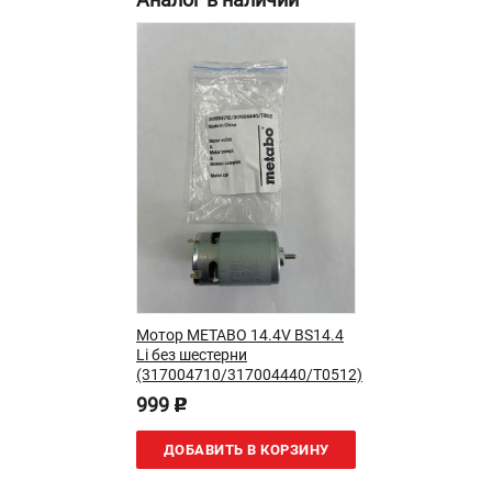
О компании
О бренде
Политика обработки персональных данных
Новости
Программа бонусов
Как нас найти
Пользовательское соглашение
СЕТЕВОЙ ЭЛЕКТРОИНСТРУМЕНТ
Угловые шлифмашины (УШМ)
Перфораторы
Дрели
Мотор METABO 14.4V BS14.4
Лобзики
Li без шестерни
Пылесосы
(317004710/317004440/T0512)
999
p
АККУМУЛЯТОРНЫЙ ИНСТРУМЕНТ
ДОБАВИТЬ В КОРЗИНУ
Аккумуляторные шуруповерты