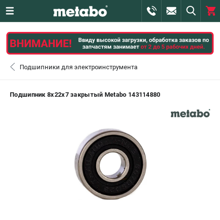
0 
₽
САНКТ-ПЕТЕРБУРГ
Подшипники для электроинструмента
+7 (812) 407-39-48
- ЗАКАЗ ИЗДЕЛИЙ
Подшипник 8х22х7 закрытый Metabo 143114880
+7 (911) 360-06-14 | +7 (8112) 59-10-67
- ЗАКАЗ ЗАПЧАСТЕЙ
ЗАКАЗАТЬ ЗАПЧАСТЬ
ВХОД ИЛИ РЕГИСТРАЦИЯ
КАТАЛОГ
АКЦИИ