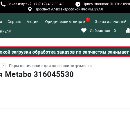
Заказ изделий: +7 (812) 407-39-48
Прием звонков: Пн-Пт с 09:00
Проспект Александровской Фермы, 29АЛ
а
Сервис
Акции
Юридическим лицам
Заказ запчастей
Избранное
0
Пары конические для электроинструмента
я Metabo 316045530