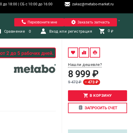
 до 18:00 | СБ с 10:00 до 16:00
zakaz@metabo-market.ru
Санкт-Петербург
Перезвоните мне
Заказать запчасть
0 
Сравнение
0
Вход или регистрация
₽
Нашли дешевле?
8 999 ₽
9 472 ₽
− 473 ₽
В КОРЗИНУ
ЗАПРОСИТЬ СЧЕТ