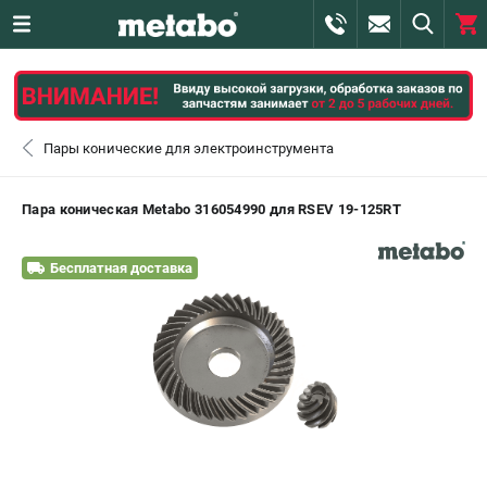
0 
₽
САНКТ-ПЕТЕРБУРГ
Пары конические для электроинструмента
+7 (812) 407-39-48
- ЗАКАЗ ИЗДЕЛИЙ
Пара коническая Metabo 316054990 для RSEV 19-125RT
+7 (911) 360-06-14 | +7 (8112) 59-10-67
- ЗАКАЗ ЗАПЧАСТЕЙ
Бесплатная доставка
ЗАКАЗАТЬ ЗАПЧАСТЬ
ВХОД ИЛИ РЕГИСТРАЦИЯ
КАТАЛОГ
АКЦИИ