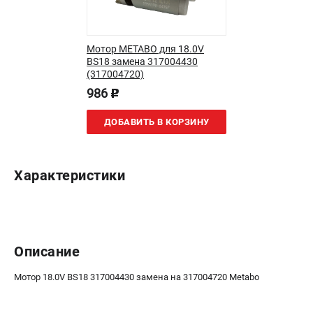
О компании
О бренде
Политика обработки персональных данных
Мотор METABO для 18.0V
Новости
BS18 замена 317004430
(317004720)
Программа бонусов
986
Как нас найти
p
Пользовательское соглашение
ДОБАВИТЬ В КОРЗИНУ
СЕТЕВОЙ ЭЛЕКТРОИНСТРУМЕНТ
Угловые шлифмашины (УШМ)
Характеристики
Перфораторы
Дрели
Лобзики
Пылесосы
Описание
АККУМУЛЯТОРНЫЙ ИНСТРУМЕНТ
Мотор 18.0V BS18 317004430 замена на 317004720 Metabo
Аккумуляторные шуруповерты