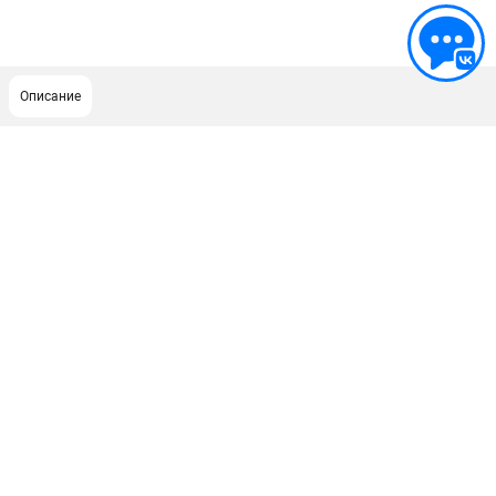
Описание
ПОДДЕРЖКА
Сервисный центр
ИНФОРМАЦИЯ
Юридическим лицам
Контакты
Правила обмена и возврата
Способы оплаты
О компании