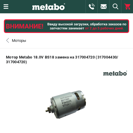
0 
₽
САНКТ-ПЕТЕРБУРГ
Моторы
+7 (812) 407-39-48
- ЗАКАЗ ИЗДЕЛИЙ
Мотор Metabo 18.0V BS18 замена на 317004720 (317004430/
317004720)
+7 (911) 360-06-14 | +7 (8112) 59-10-67
- ЗАКАЗ ЗАПЧАСТЕЙ
ЗАКАЗАТЬ ЗАПЧАСТЬ
ВХОД ИЛИ РЕГИСТРАЦИЯ
КАТАЛОГ
АКЦИИ