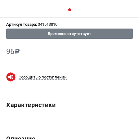
СРАВНЕНИЕ
(
0
)
Артикул товара:
341513810
ИЗБРАННОЕ
(
0
)
Временно отсутствует
МАГАЗИНЫ
96
c
СЕРВИС
ПОДДЕРЖКА
Сообщить о поступлении
Сервисный центр
ИНФОРМАЦИЯ
Характеристики
Юридическим лицам
Контакты
Правила обмена и возврата
Способы оплаты
Описание