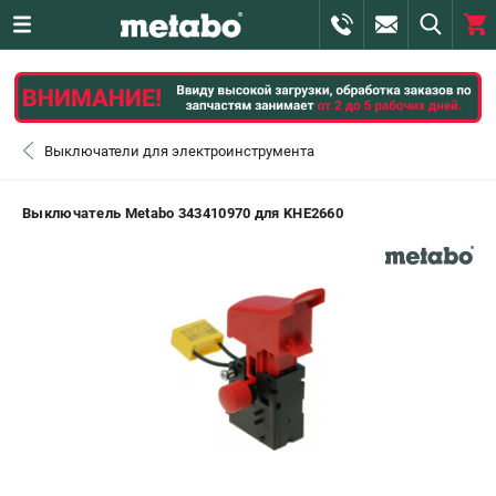
0 
₽
САНКТ-ПЕТЕРБУРГ
Выключатели для электроинструмента
+7 (812) 407-39-48
- ЗАКАЗ ИЗДЕЛИЙ
Выключатель Metabo 343410970 для KHE2660
+7 (911) 360-06-14 | +7 (8112) 59-10-67
- ЗАКАЗ ЗАПЧАСТЕЙ
ЗАКАЗАТЬ ЗАПЧАСТЬ
ВХОД ИЛИ РЕГИСТРАЦИЯ
КАТАЛОГ
АКЦИИ