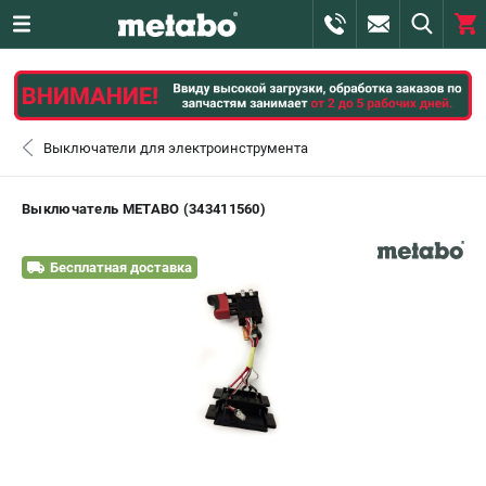
0 
₽
САНКТ-ПЕТЕРБУРГ
Выключатели для электроинструмента
+7 (812) 407-39-48
- ЗАКАЗ ИЗДЕЛИЙ
Выключатель METABO (343411560)
+7 (911) 360-06-14 | +7 (8112) 59-10-67
- ЗАКАЗ ЗАПЧАСТЕЙ
Бесплатная доставка
ЗАКАЗАТЬ ЗАПЧАСТЬ
ВХОД ИЛИ РЕГИСТРАЦИЯ
КАТАЛОГ
АКЦИИ