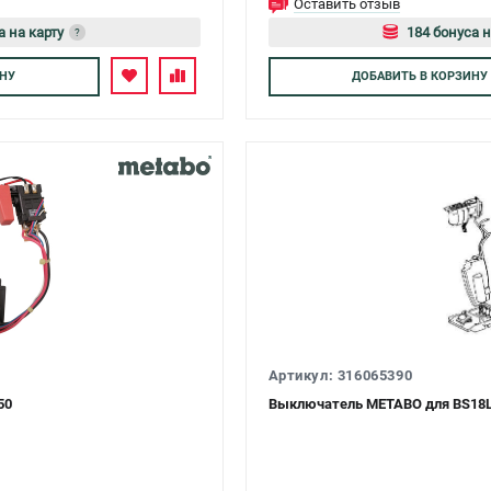
Оставить отзыв
а на карту
184 бонуса н
?
тесь
Авторизуйте
НУ
ДОБАВИТЬ
В КОРЗИНУ
Артикул: 316065390
50
Выключатель METABO для BS18LT