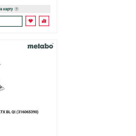
а карту
?
сь
X BL QI (316065390)