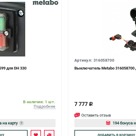
Артикул: 316058700
99 для DH 330
Выключатель Metabo 316058700 д
В наличии: 1 шт.
7 777
c
Подробнее
Оставить отзыв
а на карту
194 бонуса н
?
тесь
Авторизуйте
НУ
ДОБАВИТЬ
В КОРЗИНУ