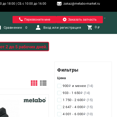
 до 18:00 | СБ с 10:00 до 16:00
zakaz@metabo-market.ru
Санкт-Петербург
Перезвоните мне
Заказать запчасть
0 
Сравнение
0
Вход или регистрация
₽
Фильтры
Цена
900
и менее
(14)
i
933 - 1 650
(14)
i
1 750 - 2 600
(15)
i
2 647 - 4 000
(15)
i
4 001 - 6 000
(10)
i