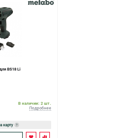
ля BS18 Li
В наличии: 2 шт.
Подробнее
а карту
?
сь